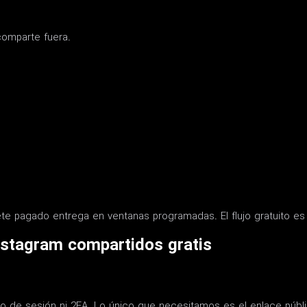
comparte fuera.
te pagado entrega en ventanas programadas. El flujo gratuito es 
nstagram compartidos gratis
 de sesión ni 2FA. Lo único que necesitamos es el enlace público