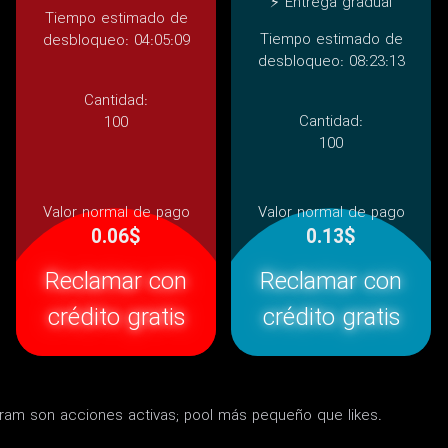
⚡ Entrega gradual
Tiempo estimado de
Tiempo estimado de
desbloqueo: 04:05:09
desbloqueo: 08:23:13
Cantidad:
Cantidad:
100
100
Valor normal de pago
Valor normal de pago
0.06$
0.13$
Reclamar con
Reclamar con
crédito gratis
crédito gratis
gram son acciones activas; pool más pequeño que likes.