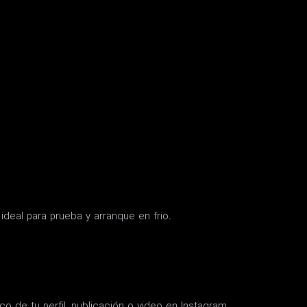
ideal para prueba y arranque en frio.
 de tu perfil, publicación o video en Instagram.