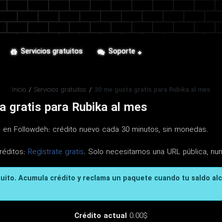
Servicios gratuitos
Soporte
Inicio
/
Servicios gratuitos
/
30 me gusta gratis para Rubika al mes
 gratis para Rubika al mes
is en Followdeh: crédito nuevo cada 30 minutos, sin monedas.
réditos:
Regístrate gratis
. Solo necesitamos una URL pública, nu
tuito. Acumula crédito y reclama un paquete cuando tu saldo al
Crédito actual
0.00$