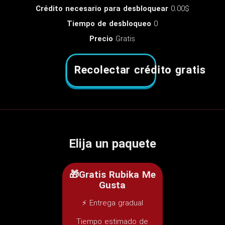
Crédito necesario para desbloquear
0.00$
Tiempo de desbloqueo
0
Precio
Gratis
Recolectar crédito gratis
Elija un paquete
🎁Gratis Rubika Me
Gusta
⚡ Entrega gradual
Tiempo estimado de