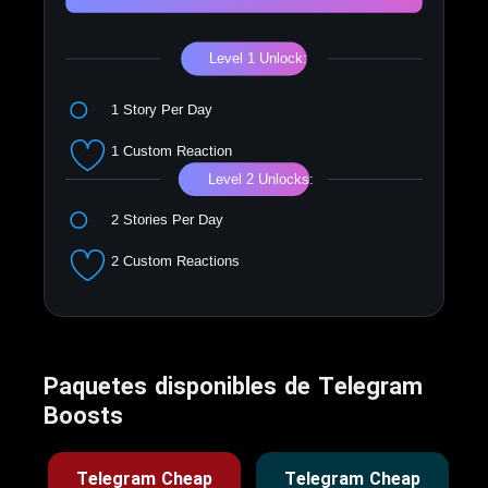
Paquetes disponibles de Telegram
Boosts
Telegram Cheap
Telegram Cheap