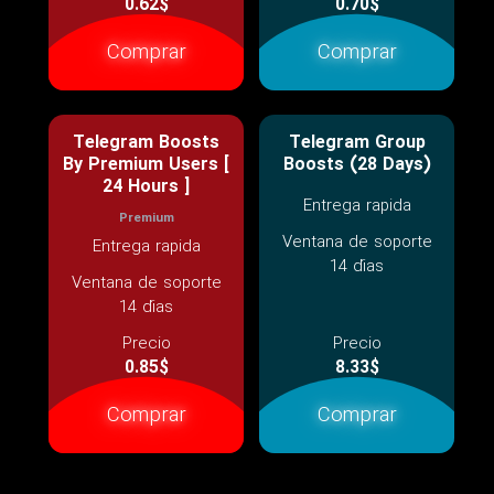
0.62$
0.70$
Comprar
Comprar
Telegram Boosts
Telegram Group
By Premium Users [
Boosts (28 Days)
24 Hours ]
Entrega rapida
Premium
Ventana de soporte
Entrega rapida
14 días
Ventana de soporte
14 días
Precio
Precio
0.85$
8.33$
Comprar
Comprar