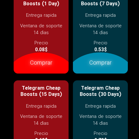
Boosts (1 Day)
Boosts (7 Days)
Entrega rapida
Entrega rapida
Ventana de soporte
Ventana de soporte
14 días
14 días
Precio
Precio
0.08$
0.53$
Comprar
Comprar
Telegram Cheap
Telegram Cheap
Boosts (15 Days)
Boosts (30 Days)
Entrega rapida
Entrega rapida
Ventana de soporte
Ventana de soporte
14 días
14 días
Precio
Precio