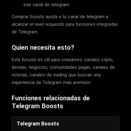
ese canal de telegram.
Comprar boosts ayuda a tu canal de telegram a
alcanzar el nivel requerido para funciones integradas
de Telegram.
Quien necesita esto?
Esta funcion es util para creadores, canales cripto,
tiendas, negocios, comunidades pagas, canales de
noticias, canales de trading que buscan una
experiencia de Telegram mas premium.
Funciones relacionadas de
Telegram Boosts
Telegram Boosts