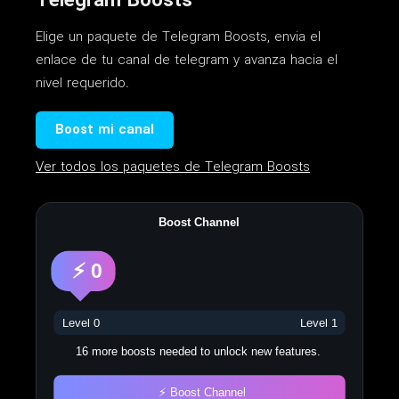
Telegram Boosts
Elige un paquete de Telegram Boosts, envia el
enlace de tu canal de telegram y avanza hacia el
nivel requerido.
Boost mi canal
Ver todos los paquetes de Telegram Boosts