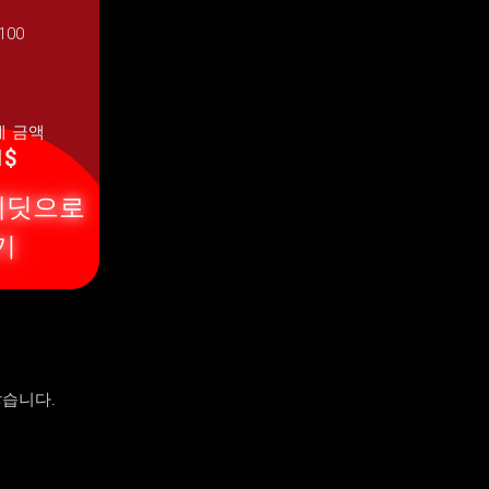
100
제 금액
1$
레딧으로
기
않습니다.