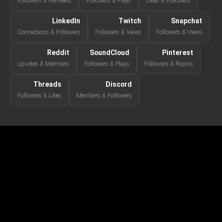
Followers & Retweets
Followers & Plays
Likes & Followers
LinkedIn
Twitch
Snapchat
Connections & Followers
Followers & Views
Followers & Views
Reddit
SoundCloud
Pinterest
Upvotes & Members
Followers & Plays
Followers & Repins
Threads
Discord
Followers & Likes
Members & Followers