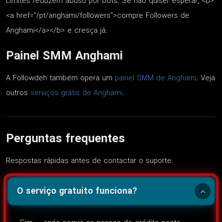
Limites reduzem abuso por bots. Se não quiser esperar, <b>
<a href="/pt/anghami/followers">compre Followers de
Anghami</a></b> e cresça já.
Painel SMM Anghami
A Followdeh também opera um
painel SMM de Anghami
. Veja
outros
serviços grátis de Anghami
.
Perguntas frequentes
Respostas rápidas antes de contactar o suporte.
O serviço gratuito funciona?