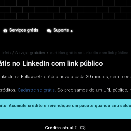
Serviços grátis
Suporte
Início
/
Serviços gratuitos
/
curtidas grátis no LinkedIn com link público
átis no LinkedIn com link público
 LinkedIn na Followdeh: crédito novo a cada 30 minutos, sem moe
créditos:
Cadastre-se grátis
. Só precisamos de um URL público, 
uito. Acumule crédito e reivindique um pacote quando seu saldo
Crédito atual
0.00$