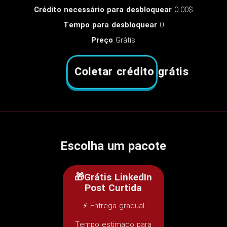
Crédito necessário para desbloquear
0.00$
Tempo para desbloquear
0
Preço
Grátis
Coletar crédito grátis
Escolha um pacote
🎁Grátis LinkedIn
Post Curtida
⚡ Entrega gradual
Tempo estimado para