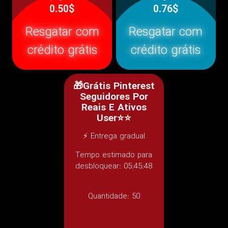
0.50$
0.76$
Resgatar com
Resgatar com
crédito grátis
crédito grátis
🎁Grátis Pinterest
Seguidores Por
Reais E Ativos
User⭐⭐
⚡ Entrega gradual
Tempo estimado para
desbloquear: 05:45:48
Quantidade:
50