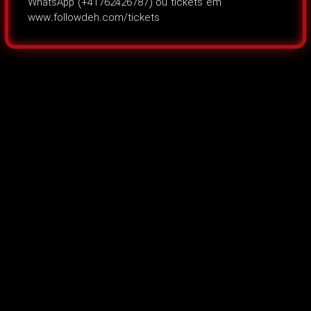
WhatsApp (+41762426787) ou tickets em
www.followdeh.com/tickets