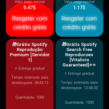
Valor pago normal
Valor pago normal
0.47$
1.17$
Resgatar com
Resgatar com
crédito grátis
crédito grátis
🎁Grátis Spotify
🎁Grátis Spotify
Reprodução
Search Free
Premium [Servidor
Reproducoes
1]
[Vitalicio
Guaranteed]⭐⭐
⚡ Entrega gradual
⚡ Entrega gradual
Tempo estimado para
Tempo estimado para
desbloquear: 09:43:13
desbloquear: 13:04:30
Quantidade:
1000
Quantidade:
1000