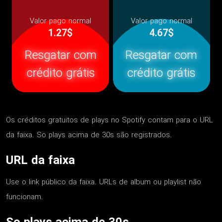
Valor pago normal
Valor pago normal
1.27$
4.67$
Resgatar com
Resgatar com
crédito grátis
crédito grátis
Os créditos gratuitos de plays no Spotify contam para o URL
da faixa. So plays acima de 30s são registrados.
URL da faixa
Use o link público da faixa. URLs de album ou playlist não
funcionam.