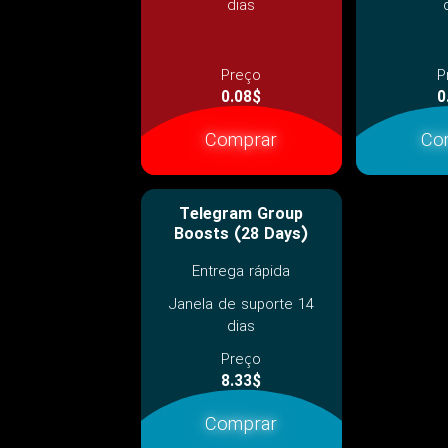
dias
Preço
P
0.08$
0
Comprar
Co
Telegram Group
Boosts (28 Days)
Entrega rápida
Janela de suporte 14
dias
Preço
8.33$
Comprar