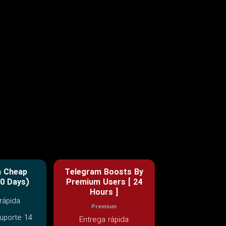
m Cheap
Telegram Boosts By
0 Days)
Premium Users [ 24
Hours ]
rápida
Premium
uporte 14
Entrega rápida