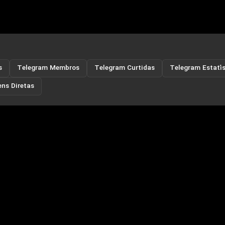
s
Telegram Membros
Telegram Curtidas
Telegram Estatís
ns Diretas