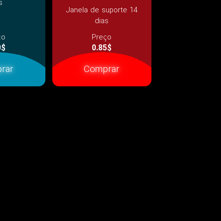
s
Janela de suporte 14
dias
ço
Preço
0$
0.85$
rar
Comprar