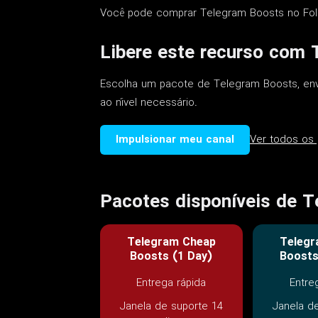
Você pode comprar Telegram Boosts no Fol
Libere este recurso com
Escolha um pacote de Telegram Boosts, env
ao nível necessário.
Impulsionar meu canal
Ver todos os
Pacotes disponíveis de 
Telegram Cheap
Telegr
Boosts (1 Day)
Boosts
Entrega rápida
Entre
Janela de suporte 14
Janela d