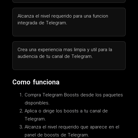
Alcanza el nivel requerido para una funcion
integrada de Telegram.
Crea una experiencia mas limpia y util para la
audiencia de tu canal de Telegram.
Como funciona
Compra Telegram Boosts desde los paquetes
disponibles.
Aplica o dirige los boosts a tu canal de
Telegram.
Alcanza el nivel requerido que aparece en el
panel de boosts de Telegram.