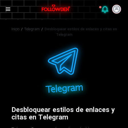
Inicio
/
Telegram
/
Desbloquear estilos de enlaces y citas en
Telegram
Desbloquear estilos de enlaces y
citas en Telegram