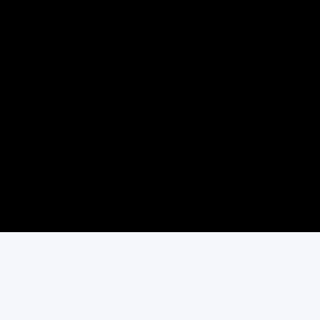
Idioma