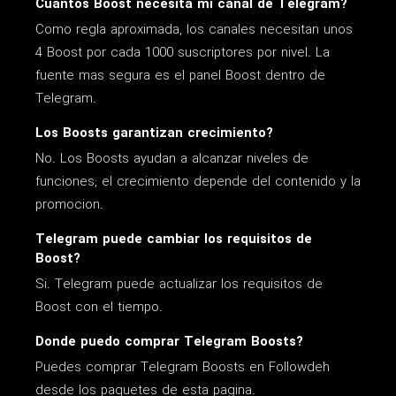
Cuantos Boost necesita mi canal de Telegram?
Como regla aproximada, los canales necesitan unos
4 Boost por cada 1000 suscriptores por nivel. La
fuente mas segura es el panel Boost dentro de
Telegram.
Los Boosts garantizan crecimiento?
No. Los Boosts ayudan a alcanzar niveles de
funciones; el crecimiento depende del contenido y la
promocion.
Telegram puede cambiar los requisitos de
Boost?
Si. Telegram puede actualizar los requisitos de
Boost con el tiempo.
Donde puedo comprar Telegram Boosts?
Puedes comprar Telegram Boosts en Followdeh
desde los paquetes de esta pagina.