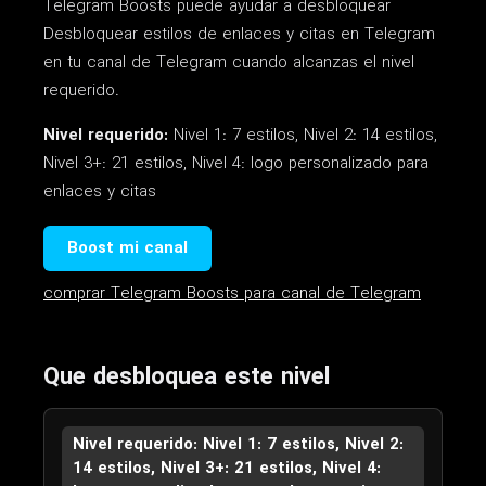
Telegram Boosts puede ayudar a desbloquear
Desbloquear estilos de enlaces y citas en Telegram
en tu canal de Telegram cuando alcanzas el nivel
requerido.
Nivel requerido:
Nivel 1: 7 estilos, Nivel 2: 14 estilos,
Nivel 3+: 21 estilos, Nivel 4: logo personalizado para
enlaces y citas
Boost mi canal
comprar Telegram Boosts para canal de Telegram
Que desbloquea este nivel
Nivel requerido: Nivel 1: 7 estilos, Nivel 2:
14 estilos, Nivel 3+: 21 estilos, Nivel 4: