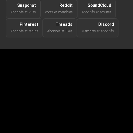
Snapchat
Reddit
SoundCloud
Abonnés et vues
Votes et membres
Abonnés et écoutes
Pinterest
Threads
Discord
Abonnés et repins
Abonnés et likes
Membres et abonnés