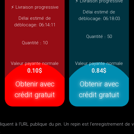
⚡ Livraison progressive
⚡ Livraison progressive
Délai estimé de
Délai estimé de
déblocage: 06:18:03
déblocage: 06:14:11
Quantité :
50
Quantité :
10
Valeur payante normale
Valeur payante normale
0.10$
0.84$
Obtenir avec
Obtenir avec
crédit gratuit
crédit gratuit
pliquent à l'URL publique du pin. Un repin est l'enregistrement de 
.