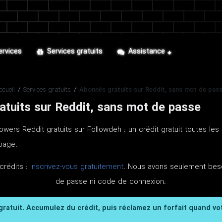
ervices
Services gratuits
Assistance
ccueil
/
Services gratuits
/
Abonnés gratuits sur Reddit, sans mot de pas
atuits sur Reddit, sans mot de passe
wers Reddit gratuits sur Followdeh : un crédit gratuit toutes le
 page.
crédits :
Inscrivez-vous gratuitement
. Nous avons seulement beso
de passe ni code de connexion.
 gratuit. Accumulez du crédit, puis réclamez un forfait quand vo