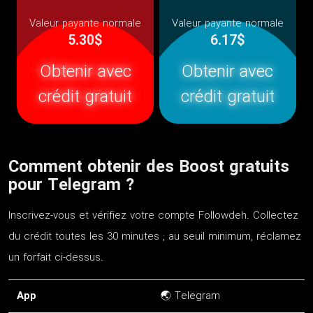
Valeur payante normale
Valeur payante normale
5.30$
6.17$
Obtenir avec
Obtenir avec
crédit gratuit
crédit gratuit
Comment obtenir des Boost gratuits
pour Telegram ?
Inscrivez-vous et vérifiez votre compte Followdeh. Collectez
du crédit toutes les 30 minutes ; au seuil minimum, réclamez
un forfait ci-dessus.
App
🌏 Telegram