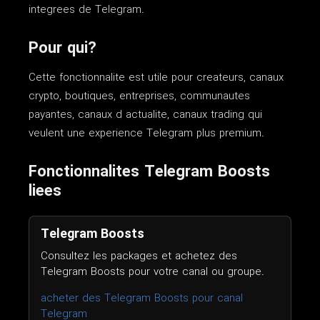
integrees de Telegram.
Pour qui?
Cette fonctionnalite est utile pour createurs, canaux
crypto, boutiques, entreprises, communautes
payantes, canaux d actualite, canaux trading qui
veulent une experience Telegram plus premium.
Fonctionnalites Telegram Boosts
liees
Telegram Boosts
Consultez les packages et achetez des
Telegram Boosts pour votre canal ou groupe.
acheter des Telegram Boosts pour canal
Telegram