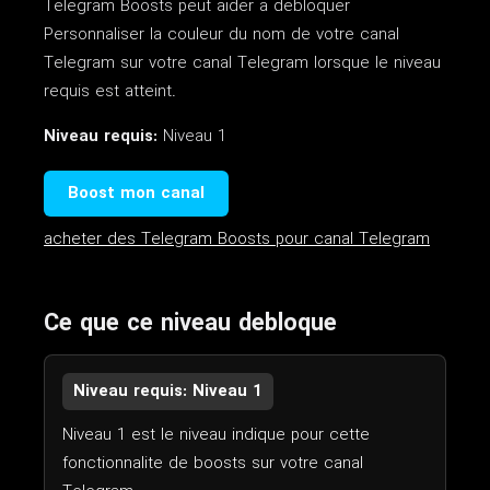
Telegram Boosts peut aider a debloquer
Personnaliser la couleur du nom de votre canal
Telegram sur votre canal Telegram lorsque le niveau
requis est atteint.
Niveau requis:
Niveau 1
Boost mon canal
acheter des Telegram Boosts pour canal Telegram
Ce que ce niveau debloque
Niveau requis: Niveau 1
Niveau 1 est le niveau indique pour cette
fonctionnalite de boosts sur votre canal