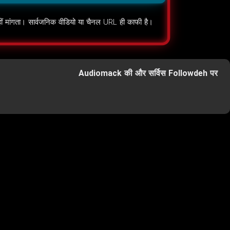
 मांगता। सार्वजनिक वीडियो या चैनल URL ही काफी है।
Audiomack की और सर्विस Followdeh पर