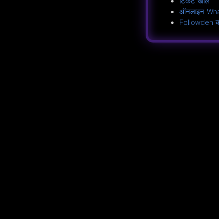
टिकट खोलें
ऑनलाइन Wha
Followdeh का