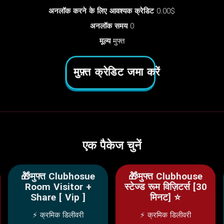
अनलॉक करने के लिए आवश्यक क्रेडिट
0.00$
अनलॉक समय
0
मूल्य
मुफ्त
मुफ़्त क्रेडिट जमा करें
एक पैकेज चुनें
🎁मुफ्त Clubhosue
🎁मुफ्त Clubhouse
Room Visitor +
स्टेज्ड रूम विज़िटर्स [30
Share [ Vip ]
मिनट] ⭐
⚡ क्रमिक डिलीवरी
⚡ क्रमिक डिलीवरी