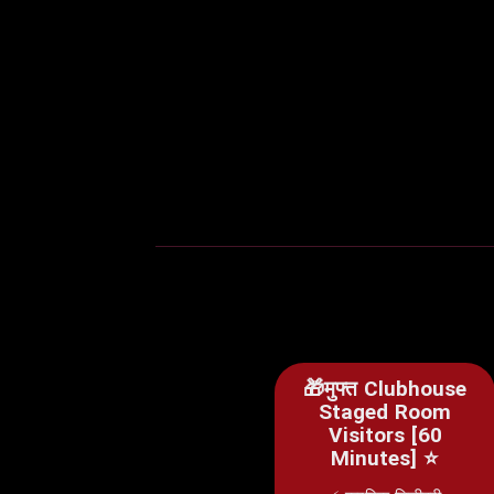
🎁मुफ्त Clubhouse
Staged Room
Visitors [60
Minutes] ⭐