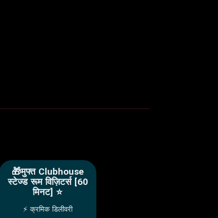
🎁मुफ्त Clubhouse
स्टेज्ड रूम विज़िटर्स [60
मिनट] ⭐
⚡ क्रमिक डिलीवरी