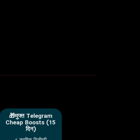
🎁मुफ्त Telegram
Cheap Boosts (15
दिन)