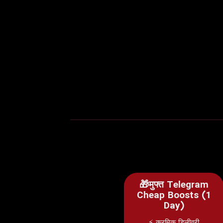
🎁मुफ्त Telegram
Cheap Boosts (1
Day)