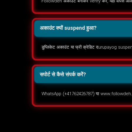
Followdeh अकाउंट बनाकर verify करें, यहाँ वापस आकर
अकाउंट क्यों suspend हुआ?
डुप्लिकेट अकाउंट या फ्री क्रेडिट दurupayog suspe
सपोर्ट से कैसे संपर्क करें?
WhatsApp (+41762426787) या www.followdeh