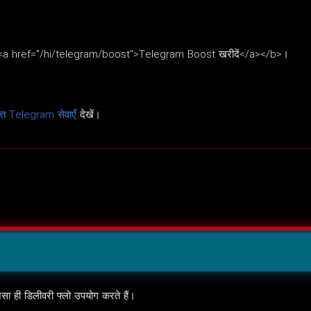
तो <b><a href="/hi/telegram/boost">Telegram Boost खरीदें</a></b>।
फ़्त Telegram सेवाएँ
देखें।
ैसा ही डिलीवरी फ्लो उपयोग करते हैं।