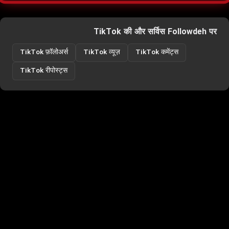
TikTok की और सर्विस Followdeh पर
TikTok फ़ॉलोअर्स
TikTok व्यूज़
TikTok कमेंट्स
TikTok रीपोस्ट्स