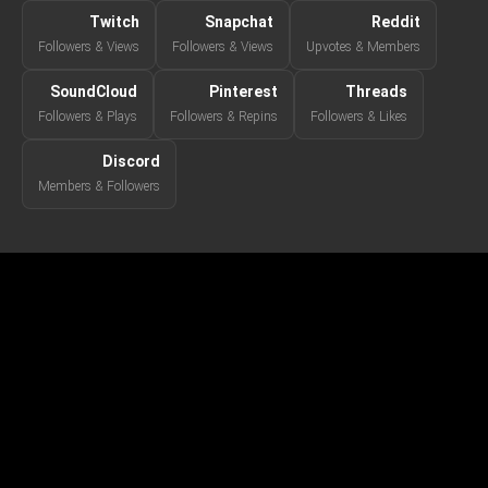
Twitch
Snapchat
Reddit
Followers & Views
Followers & Views
Upvotes & Members
SoundCloud
Pinterest
Threads
Followers & Plays
Followers & Repins
Followers & Likes
Discord
Members & Followers