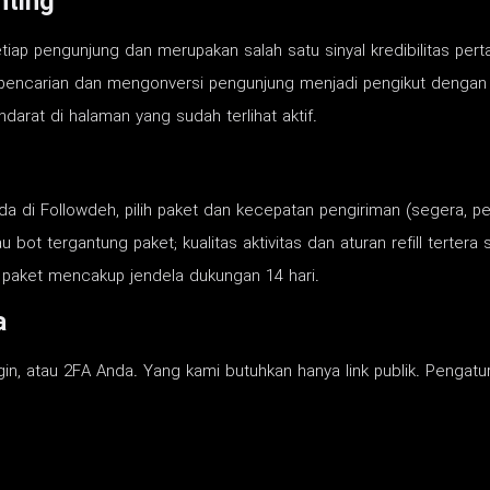
nting
setiap pengunjung dan merupakan salah satu sinyal kredibilitas p
 pencarian dan mengonversi pengunjung menjadi pengikut dengan r
rat di halaman yang sudah terlihat aktif.
nda di Followdeh, pilih paket dan kecepatan pengiriman (segera, per
 bot tergantung paket; kualitas aktivitas dan aturan refill terte
p paket mencakup jendela dukungan 14 hari.
a
in, atau 2FA Anda. Yang kami butuhkan hanya link publik. Pengat