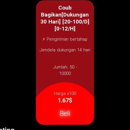
Coub
Bagikan[Dukungan
30 Hari] [20-100/D]
[0-12/H]
⚡ Pengiriman bertahap
Jendela dukungan 14 hari
Jumlah:
50 -
10000
Harga x100
1.67$
Beli