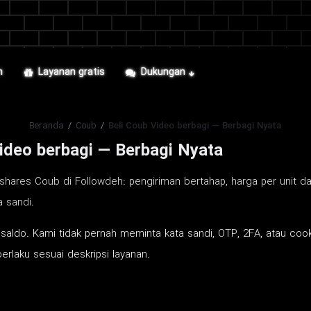
n
Layanan gratis
Dukungan
Beranda
/
Coub
/
Beli Coub Video berbagi — Berbagi Nyata
ideo berbagi — Berbagi Nyata
shares Coub di Followdeh: pengiriman bertahap, harga per unit d
a sandi.
i saldo. Kami tidak pernah meminta kata sandi, OTP, 2FA, atau coo
rlaku sesuai deskripsi layanan.