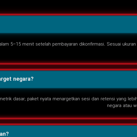
am 5–15 menit setelah pembayaran dikonfirmasi. Sesuai ukuran pa
arget negara?
metrik dasar; paket nyata menargetkan sesi dan retensi yang leb
negara atau w
man?