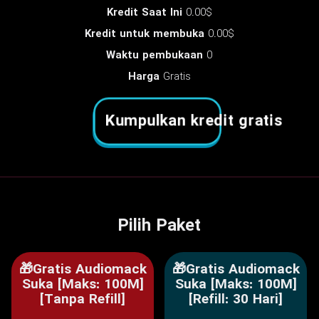
Kredit Saat Ini
0.00$
Kredit untuk membuka
0.00$
Waktu pembukaan
0
Harga
Gratis
Kumpulkan kredit gratis
Pilih Paket
🎁Gratis Audiomack
🎁Gratis Audiomack
Suka [Maks: 100M]
Suka [Maks: 100M]
[Tanpa Refill]
[Refill: 30 Hari]