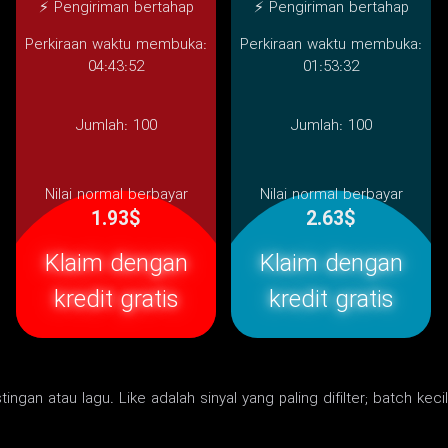
⚡ Pengiriman bertahap
⚡ Pengiriman bertahap
Perkiraan waktu membuka:
Perkiraan waktu membuka:
04:43:52
01:53:32
Jumlah:
100
Jumlah:
100
Nilai normal berbayar
Nilai normal berbayar
1.93$
2.63$
Klaim dengan
Klaim dengan
kredit gratis
kredit gratis
ingan atau lagu. Like adalah sinyal yang paling difilter; batch keci