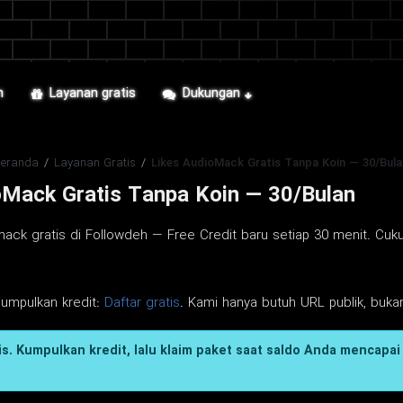
n
Layanan gratis
Dukungan
Beranda
/
Layanan Gratis
/
Likes AudioMack Gratis Tanpa Koin — 30/Bula
oMack Gratis Tanpa Koin — 30/Bulan
ack gratis di Followdeh — Free Credit baru setiap 30 menit. Cukup
gumpulkan kredit:
Daftar gratis
. Kami hanya butuh URL publik, bukan
s. Kumpulkan kredit, lalu klaim paket saat saldo Anda mencapai 