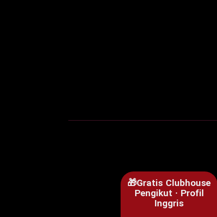
🎁Gratis Clubhouse
Pengikut · Profil
Inggris