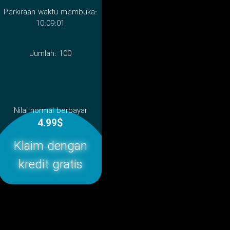
Perkiraan waktu membuka:
10:09:01
Jumlah:
100
Nilai normal berbayar
4.99$
Klaim dengan
kredit gratis