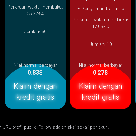
Perkiraan waktu membuka:
⚡ Pengiriman bertahap
05:32:54
Perkiraan waktu membuka:
17:09:40
Jumlah:
50
Jumlah:
10
Nilai normal berbayar
Nilai normal berbayar
0.83$
0.27$
Klaim dengan
Klaim dengan
kredit gratis
kredit gratis
 URL profil publik. Follow adalah aksi sekali per akun.