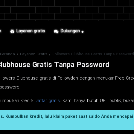
n
Layanan gratis
Dukungan
Beranda
/
Layanan Gratis
/
Followers Clubhouse Gratis Tanpa Password
Clubhouse Gratis Tanpa Password
llowers Clubhouse gratis di Followdeh dengan menukar Free Credit
 password.
gumpulkan kredit:
Daftar gratis
. Kami hanya butuh URL publik, bukan
s. Kumpulkan kredit, lalu klaim paket saat saldo Anda mencapai 