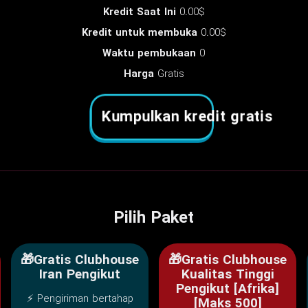
Kredit Saat Ini
0.00$
Kredit untuk membuka
0.00$
Waktu pembukaan
0
Harga
Gratis
Kumpulkan kredit gratis
Pilih Paket
🎁Gratis Clubhouse
🎁Gratis Clubhouse
Iran Pengikut
Kualitas Tinggi
Pengikut [Afrika]
⚡ Pengiriman bertahap
[Maks 500]