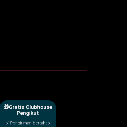
🎁Gratis Clubhouse
Pengikut
⚡ Pengiriman bertahap