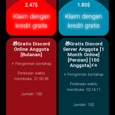
2.47$
1.80$
Klaim dengan
Klaim dengan
kredit gratis
kredit gratis
🎁Gratis Discord
🎁Gratis Discord
Online Anggota
Server Anggota [1
[Bulanan]
Month Online]
[Persian] [100
⚡ Pengiriman bertahap
Anggota]⚡️⭐
Perkiraan waktu
⚡ Pengiriman bertahap
membuka: 21:50:58
Perkiraan waktu
membuka: 02:14:11
Jumlah:
100
Jumlah:
100