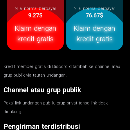
Nilai normal berbayar
Nilai normal berbayar
9.27$
76.67$
Klaim dengan
Klaim dengan
kredit gratis
kredit gratis
Kredit member gratis di Discord ditambah ke channel atau
grup publik via tautan undangan.
Channel atau grup publik
Pakai link undangan publik; grup privat tanpa link tidak
didukung.
Pengiriman terdistribusi