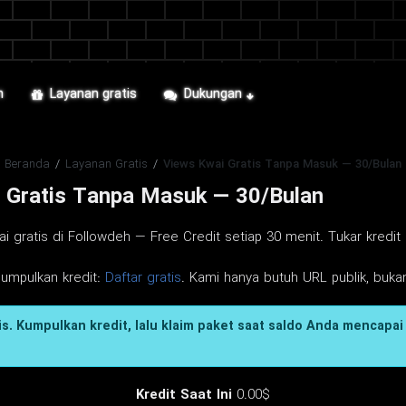
n
Layanan gratis
Dukungan
Beranda
/
Layanan Gratis
/
Views Kwai Gratis Tanpa Masuk — 30/Bulan
 Gratis Tanpa Masuk — 30/Bulan
gratis di Followdeh — Free Credit setiap 30 menit. Tukar kredit 
gumpulkan kredit:
Daftar gratis
. Kami hanya butuh URL publik, bukan
s. Kumpulkan kredit, lalu klaim paket saat saldo Anda mencapai 
Kredit Saat Ini
0.00$