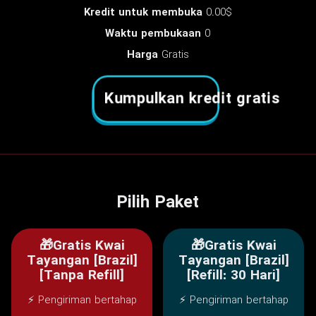
Kredit untuk membuka
0.00$
Waktu pembukaan
0
Harga
Gratis
Kumpulkan kredit gratis
Pilih Paket
🎁Gratis Kwai
🎁Gratis Kwai
Tayangan [Brazil]
Tayangan [Brazil]
[Tanpa Refill]
[Refill: 30 Hari]
⚡ Pengiriman bertahap
⚡ Pengiriman bertahap