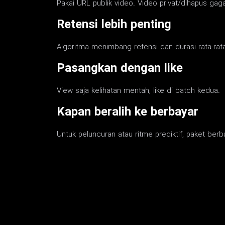
Pakai URL publik video. Video privat/dihapus gagal
Retensi lebih penting
Algoritma menimbang retensi dan durasi rata-rata
Pasangkan dengan like
View saja kelihatan mentah; like di batch kedua.
Kapan beralih ke berbayar
Untuk peluncuran atau ritme prediktif, paket berbay