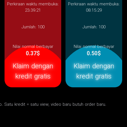
Perkiraan waktu membuka:
Perkiraan waktu membuka:
23:39:21
08:15:29
Jumlah:
100
Jumlah:
100
Nilai normal berbayar
Nilai normal berbayar
0.37$
0.50$
Klaim dengan
Klaim dengan
kredit gratis
kredit gratis
o. Satu kredit = satu view; video baru butuh order baru.