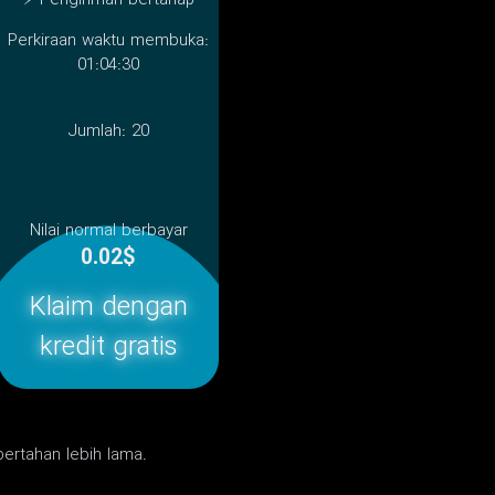
⚡ Pengiriman bertahap
Perkiraan waktu membuka:
01:04:30
Jumlah:
20
Nilai normal berbayar
0.02$
Klaim dengan
kredit gratis
 bertahan lebih lama.