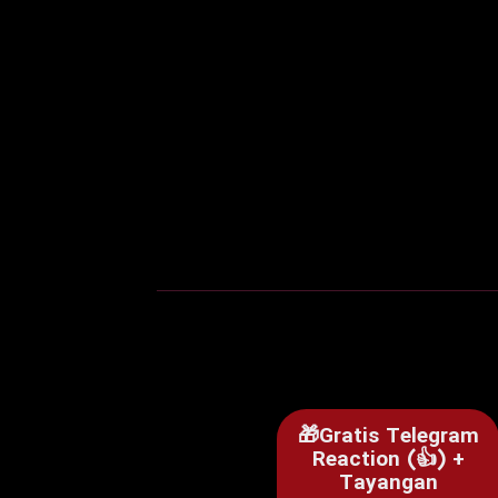
🎁Gratis Telegram
Reaction (👍) +
Tayangan