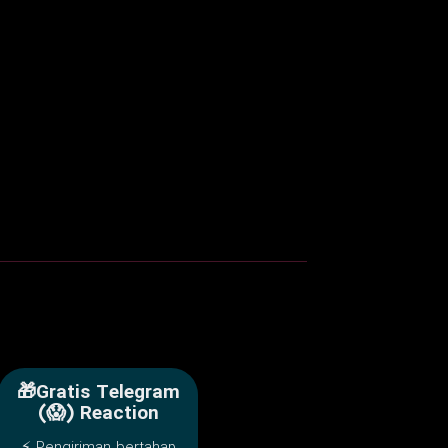
🎁Gratis Telegram
(😱) Reaction