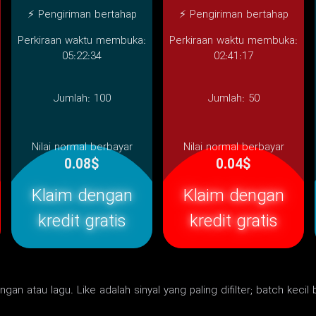
⚡ Pengiriman bertahap
⚡ Pengiriman bertahap
Perkiraan waktu membuka:
Perkiraan waktu membuka:
05:22:34
02:41:17
Jumlah:
100
Jumlah:
50
Nilai normal berbayar
Nilai normal berbayar
0.08$
0.04$
Klaim dengan
Klaim dengan
kredit gratis
kredit gratis
ngan atau lagu. Like adalah sinyal yang paling difilter; batch kecil