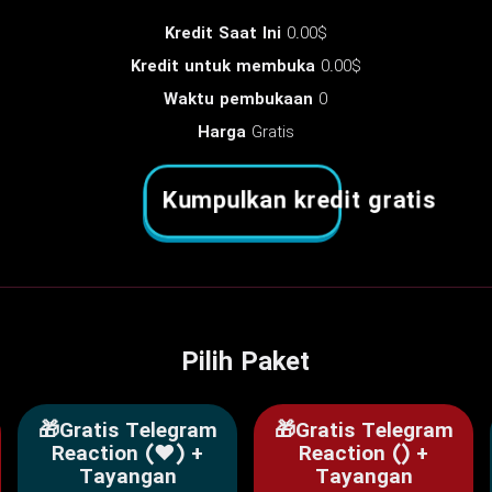
Kredit Saat Ini
0.00$
Kredit untuk membuka
0.00$
Waktu pembukaan
0
Harga
Gratis
Kumpulkan kredit gratis
Pilih Paket
🎁Gratis Telegram
🎁Gratis Telegram
Reaction (❤️) +
Reaction () +
Tayangan
Tayangan