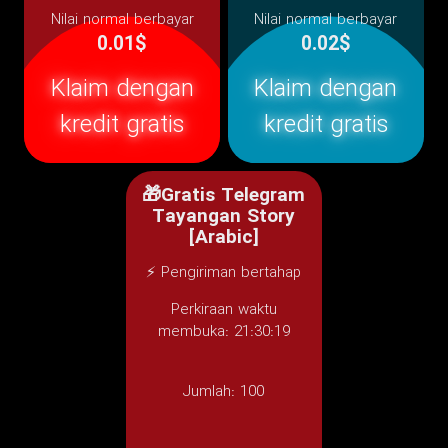
Nilai normal berbayar
Nilai normal berbayar
0.01$
0.02$
Klaim dengan
Klaim dengan
kredit gratis
kredit gratis
🎁Gratis Telegram
Tayangan Story
[Arabic]
⚡ Pengiriman bertahap
Perkiraan waktu
membuka: 21:30:19
Jumlah:
100