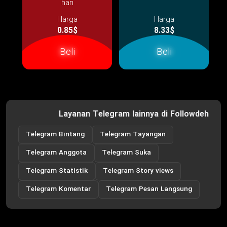
hari
Harga
Harga
0.85$
8.33$
Beli
Beli
Layanan Telegram lainnya di Followdeh
Telegram Bintang
Telegram Tayangan
Telegram Anggota
Telegram Suka
Telegram Statistik
Telegram Story views
Telegram Komentar
Telegram Pesan Langsung