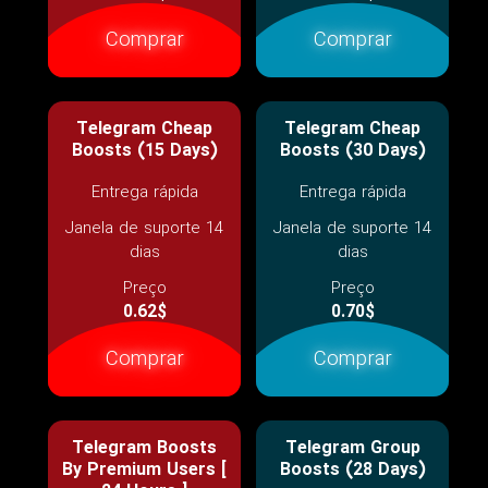
Comprar
Comprar
Telegram Cheap
Telegram Cheap
Boosts (15 Days)
Boosts (30 Days)
Entrega rápida
Entrega rápida
Janela de suporte 14
Janela de suporte 14
dias
dias
Preço
Preço
0.62$
0.70$
Comprar
Comprar
Telegram Boosts
Telegram Group
By Premium Users [
Boosts (28 Days)