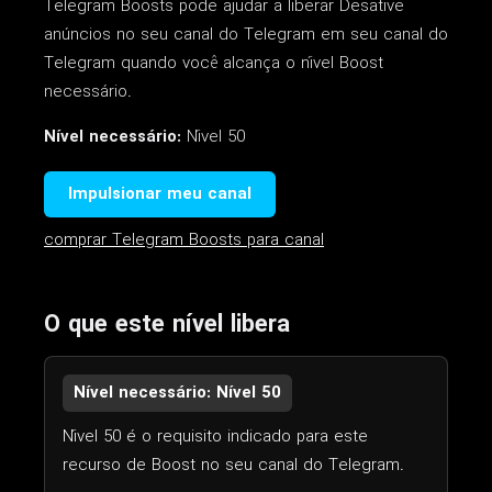
Telegram Boosts pode ajudar a liberar Desative
anúncios no seu canal do Telegram em seu canal do
Telegram quando você alcança o nível Boost
necessário.
Nível necessário:
Nível 50
Impulsionar meu canal
comprar Telegram Boosts para canal
O que este nível libera
Nível necessário: Nível 50
Nível 50 é o requisito indicado para este
recurso de Boost no seu canal do Telegram.