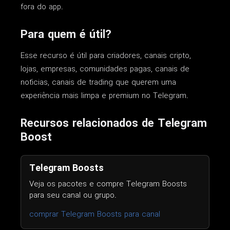
fora do app.
Para quem é útil?
Esse recurso é útil para criadores, canais cripto,
lojas, empresas, comunidades pagas, canais de
notícias, canais de trading que querem uma
experiência mais limpa e premium no Telegram.
Recursos relacionados de Telegram
Boost
Telegram Boosts
Veja os pacotes e compre Telegram Boosts
para seu canal ou grupo.
comprar Telegram Boosts para canal