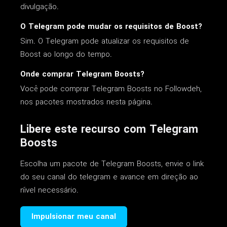
divulgação.
O Telegram pode mudar os requisitos de Boost?
Sim. O Telegram pode atualizar os requisitos de
Boost ao longo do tempo.
Onde comprar Telegram Boosts?
Você pode comprar Telegram Boosts no Followdeh,
nos pacotes mostrados nesta página.
Libere este recurso com Telegram
Boosts
Escolha um pacote de Telegram Boosts, envie o link
do seu canal do telegram e avance em direção ao
nível necessário.
Impulsionar meu canal