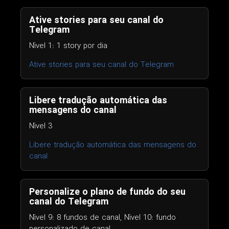
Ative stories para seu canal do
Telegram
Nível 1: 1 story por dia
Ative stories para seu canal do Telegram
Libere tradução automática das
mensagens do canal
Nível 3
Libere tradução automática das mensagens do
canal
Personalize o plano de fundo do seu
canal do Telegram
Nível 9: 8 fundos de canal, Nível 10: fundo
personalizado de canal