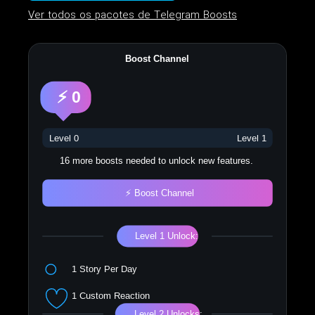
Ver todos os pacotes de Telegram Boosts