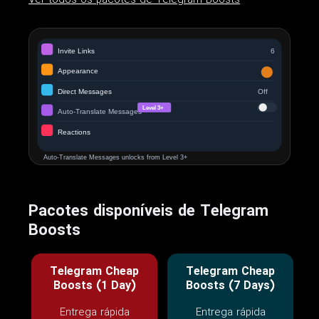
Pacotes disponíveis de Telegram
Boosts
Telegram Cheap
Telegram Cheap
Boosts (1 Day)
Boosts (7 Days)
Entrega rápida
Entrega rápida