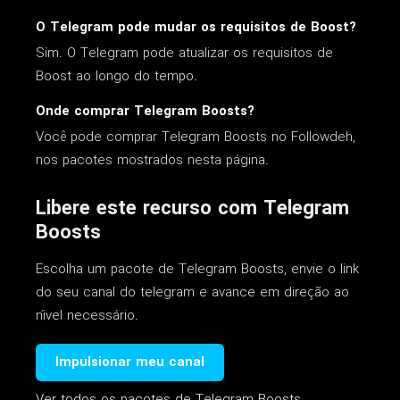
O Telegram pode mudar os requisitos de Boost?
Sim. O Telegram pode atualizar os requisitos de
Boost ao longo do tempo.
Onde comprar Telegram Boosts?
Você pode comprar Telegram Boosts no Followdeh,
nos pacotes mostrados nesta página.
Libere este recurso com Telegram
Boosts
Escolha um pacote de Telegram Boosts, envie o link
do seu canal do telegram e avance em direção ao
nível necessário.
Impulsionar meu canal
Ver todos os pacotes de Telegram Boosts