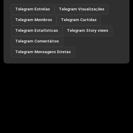
Telegram Estrelas
Telegram Visualizações
Telegram Membros
Telegram Curtidas
Telegram Estatísticas
Telegram Story views
Telegram Comentários
Telegram Mensagens Diretas