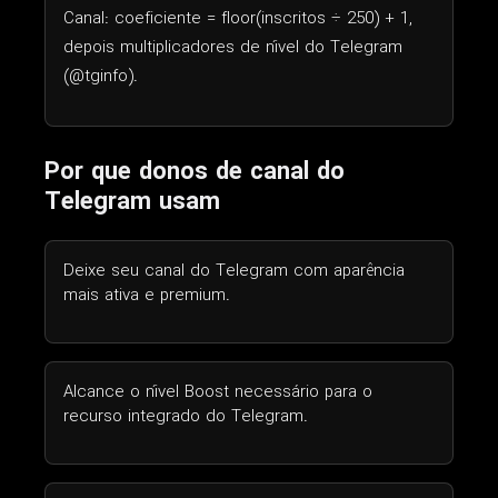
Canal: coeficiente = floor(inscritos ÷ 250) + 1,
depois multiplicadores de nível do Telegram
(@tginfo).
Por que donos de canal do
Telegram usam
Deixe seu canal do Telegram com aparência
mais ativa e premium.
Alcance o nível Boost necessário para o
recurso integrado do Telegram.