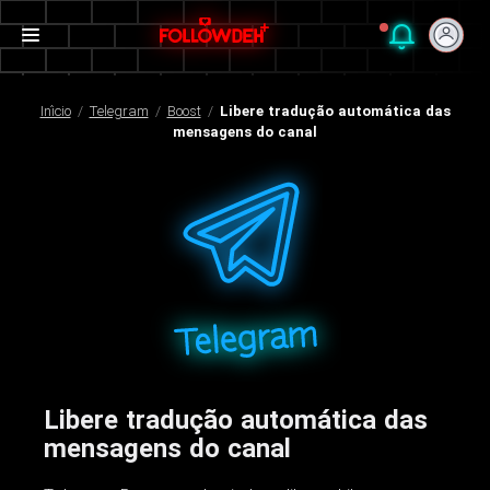
Início
/
Telegram
/
Boost
/
Libere tradução automática das
mensagens do canal
Libere tradução automática das
mensagens do canal