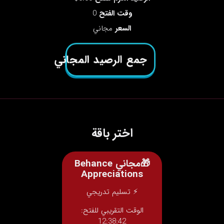
وقت الفتح
0
السعر
مجاني
جمع الرصيد المجاني
اختر باقة
🎁مجاني Behance
Appreciations
⚡ تسليم تدريجي
الوقت التقريبي للفتح:
12:38:42