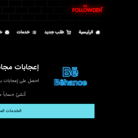
الرئيسية
طلب جديد
خدمات
خ
إعجابات مجانية على ance
احصل على إعجابات بيهانس مجانًا من deh
أنشئ حساباً م
الخدمات الم