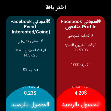
اختر باقة
🎁مجاني Facebook
🎁مجاني Facebook
Profile متابعون
Event
[Interested/Going]
⚡ تسليم تدريجي
⚡ تسليم تدريجي
الوقت التقريبي للفتح:
الوقت التقريبي للفتح:
06:58:03
14:37:25
الكمية:
1000
الكمية:
50
القيمة العادية
القيمة العادية
0.23$
4.20$
الحصول بالرصيد
الحصول بالرصيد