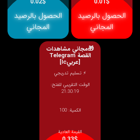
0.02$
0.01$
الحصول بالرصيد
الحصول بالرصيد
المجاني
المجاني
🎁مجاني مشاهدات
القصة Telegram
[عربيIc]
⚡ تسليم تدريجي
الوقت التقريبي للفتح:
21:30:19
الكمية:
100
القيمة العادية
0.33$