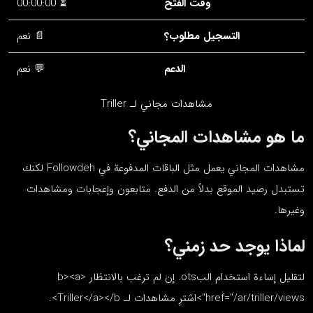
وقت الفتح
⏳ 00:00:00
التسجيل مطلوب؟
📄 نعم
الدعم
💬 نعم
مشاهدات مجاني لـ Triller
ما هو مشاهدات المجاني؟
مشاهدات المجاني يعمل مثل الباقات المدفوعة في Followdeh لكنك
تستبدل رصيد الموقع بدلاً من الدفع. متابعون وإعجابات ومشاهدات
وغيرها.
لماذا يوجد حد زمني؟
لتقليل إساءة استخدام البots. إن لم ترغب بالانتظار <b><a
href="/ar/triller/views">اشترِ مشاهدات لـ Triller</a></b>.