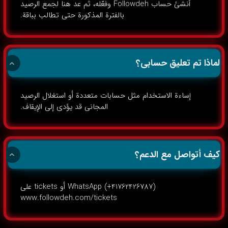
أنشئ حساب Followdeh وفعّله، ثم عد هنا لجمع الرصيد
بالفترة المذكورة حتى تطالب بباقة.
لماذا تم تعليق حسابي؟
إساءة الاستخدام مثل حسابات متعددة أو استغلال الرصيد
المجاني قد يؤدي إلى الإيقاف.
كيف أتواصل مع الدعم؟
WhatsApp (+41762426787) أو tickets على
www.followdeh.com/tickets