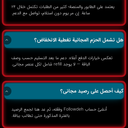
يعتمد على الطابور والمنصة؛ كثير من الطلبات تكتمل خلال 24
ساعة. إن مر يوم دون استلام، تواصل مع الدعم.
هل تشمل الحزم المجانية تغطية الانخفاض؟
تعكس خيارات الدفع أعلاه. دعم ما بعد التسليم حسب وصف
الباقة — لا يوجد refill شامل لكل عنصر مجاني.
كيف أحصل على رصيد مجاني؟
أنشئ حساب Followdeh وفعّله، ثم عد هنا لجمع الرصيد
بالفترة المذكورة حتى تطالب بباقة.