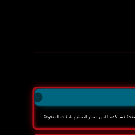
فحة نستخدم نفس مسار التسليم للباقات المدفوعة.