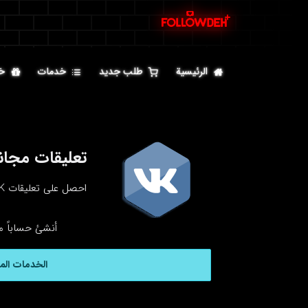
الرئيسية
طلب جديد
خدمات
خ
تعليقات مجانية على 30
احصل على تعليقات VK مجانًا من Followdeh كل 30 دقيقة.
أنشئ حساباً م
الخدمات الم