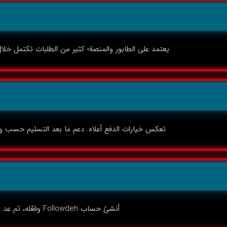
يعتمد على الطابور والمنصة؛ كثير من الطلبات تكتمل خلال 24 ساعة. إن مر يوم دون استلام، تواصل مع الد
تعكس خيارات الدفع أعلاه. دعم ما بعد التسليم حسب وصف الباقة — لا يوجد 
أنشئ حساب Followdeh وفعّله، ثم عد هنا لجمع الرصيد بالفترة المذكورة حتى تطالب بباقة.