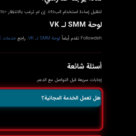
لتقليل إساءة استخدام البots. إن لم ترغب بالانتظار <b><a href="/ar/vk/comments">اشترِ تعليقات لـ VK</a></b>.
لوحة SMM لـ VK
Followdeh تقدم أيضاً
لوحة SMM لـ VK
. راجع
خدمات VK المجانية
أسئلة شائعة
إجابات سريعة قبل التواصل مع الدعم.
هل تعمل الخدمة المجانية؟