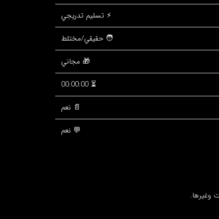
⚡ تسليم تدريجي
🧑 حقيقي/مختلط
🎁 مجاني
⏳ 00:00:00
📄 نعم
💬 نعم