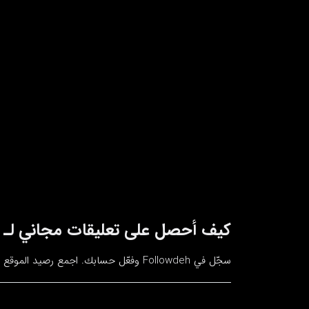
كيف أحصل على تعليقات مجاني لـ VK؟
سجّل في Followdeh وفعّل حسابك. اجمع رصيد الموقع كل 30 دقيقة؛ عند الوصول للحد الأدنى اطلب باقة من القائمة.