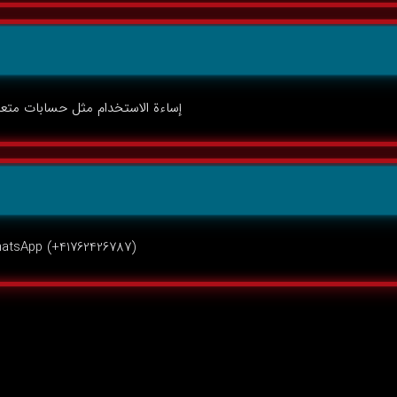
إساءة الاستخدام مثل حسابات متعدد
WhatsApp (+41762426787) أو tickets على lowdeh.com/tickets