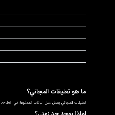
ما هو تعليقات المجاني؟
تعليقات المجاني يعمل مثل الباقات المدفوعة في Followdeh لكنك تستبدل رصيد الموقع بدلاً من الدفع. متابعون وإعجابات ومشاهدات وغيرها.
لماذا يوجد حد زمني؟