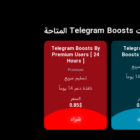
T المتاحة
Telegram Boosts By
Telegr
Premium Users [ 24
Boosts
Hours ]
ريع
Premium
تسليم سريع
نافذة دعم 14 يوماً
ر
السعر
0.85$
0
شراء