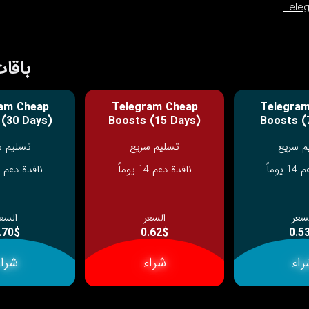
باقات elegram Boosts
am Cheap
Telegram Cheap
Telegra
 (30 Days)
Boosts (15 Days)
Boosts (
م سريع
تسليم سريع
تسليم س
وماً
نافذة دعم 14 يوماً
نافذة دعم 14 يوماً
سعر
السعر
السع
.70$
0.62$
0.5
راء
شراء
شراء