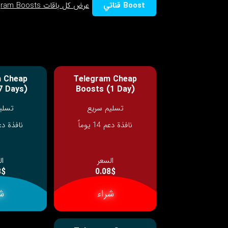
Boost قناتي
عرض كل باقات Telegram Boosts
m Cheap
Telegram Cheap
7 Days)
Boosts (1 Day)
تسليم سريع
تسلي
نافذة دعم 14 يوماً
نافذة دعم 14 ي
السعر
ال
3$
0.08$
شراء
ش