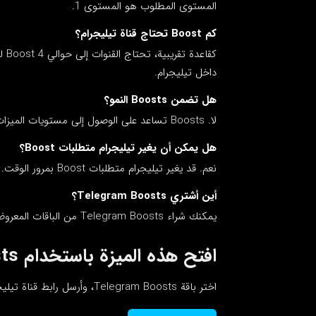
المستوى المطلوب هو المستوى 1.
كم Boost تحتاج قناة تيليجرام؟
داخل تيليجرام.
هل تضمن Boosts النمو؟
لا. Boosts تساعد على الوصول إلى مستويات الميزات، أما النمو فيعتمد على المحتوى والترويج.
هل يمكن أن يغير تيليجرام متطلبات Boost؟
نعم. قد يغير تيليجرام متطلبات Boost بمرور الوقت.
أين أشتري Telegram Boosts؟
يمكنك شراء Telegram Boosts من الباقات المعروضة في هذه الصفحة.
افتح هذه الميزة باستخدام Telegram Boosts
اختر باقة Telegram Boosts، وأرسل رابط قناة تيليجرام الخاص بك، واعمل للوصول إلى المستوى المطلوب.