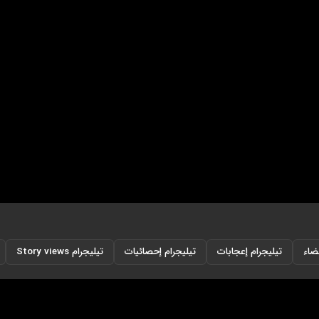
ضاء
تيليجرام إعجابات
تيليجرام إحصائيات
تيليجرام Story views