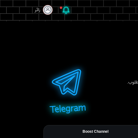
زائر
زائر