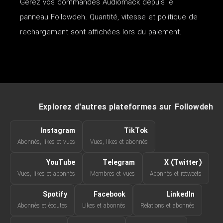
Gérez vos commandes Audiomack depuis le
panneau Followdeh. Quantité, vitesse et politique de
rechargement sont affichées lors du paiement.
Explorez d'autres plateformes sur Followdeh
Instagram
TikTok
Abonnés, likes et vues
Vues, likes et abonnés
YouTube
Telegram
X (Twitter)
Vues, likes et abonnés
Membres et vues
Abonnés et retweets
Spotify
Facebook
LinkedIn
Abonnés et écoutes
Likes et abonnés
Relations et abonnés