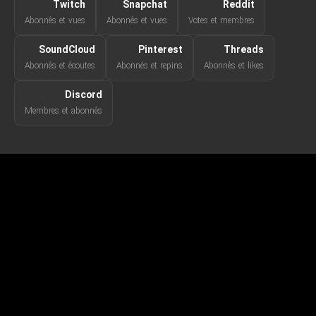
Twitch
Snapchat
Reddit
Abonnés et vues
Abonnés et vues
Votes et membres
SoundCloud
Pinterest
Threads
Abonnés et écoutes
Abonnés et repins
Abonnés et likes
Discord
Membres et abonnés