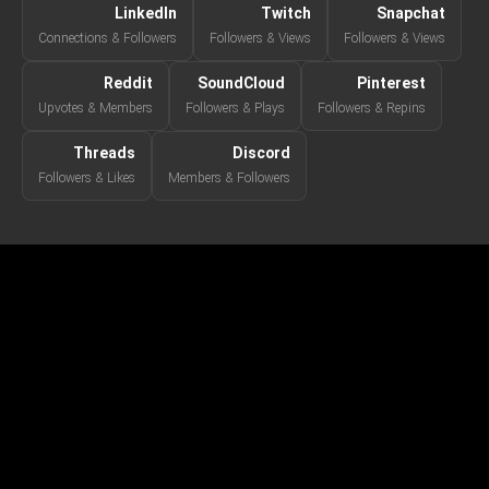
LinkedIn
Twitch
Snapchat
Connections & Followers
Followers & Views
Followers & Views
Reddit
SoundCloud
Pinterest
Upvotes & Members
Followers & Plays
Followers & Repins
Threads
Discord
Followers & Likes
Members & Followers