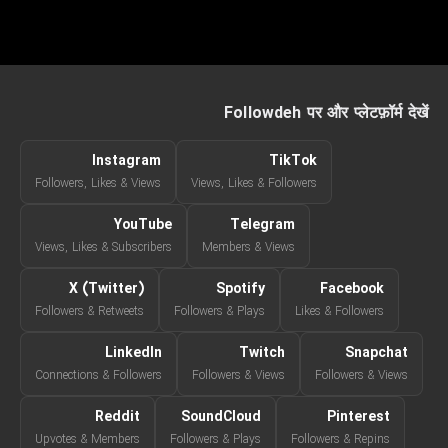
Followdeh पर और प्लेटफ़ॉर्म देखें
Instagram
TikTok
Followers, Likes & Views
Views, Likes & Followers
YouTube
Telegram
Views, Likes & Subscribers
Members & Views
X (Twitter)
Spotify
Facebook
Followers & Retweets
Followers & Plays
Likes & Followers
LinkedIn
Twitch
Snapchat
Connections & Followers
Followers & Views
Followers & Views
Reddit
SoundCloud
Pinterest
Upvotes & Members
Followers & Plays
Followers & Repins