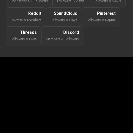
Connections & Followers
Followers & Views
Followers & Views
Reddit
SoundCloud
Pinterest
Upvotes & Members
Followers & Plays
Followers & Repins
Threads
Discord
Followers & Likes
Members & Followers