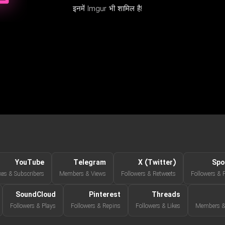
इनमें Imgur भी शामिल है!
YouTube
Telegram
X (Twitter)
Spo
kes & Subscribers
Members & Views
Followers & Retweets
Followers & 
SoundCloud
Pinterest
Threads
Followers & Plays
Followers & Repins
Followers & Likes
Members & 