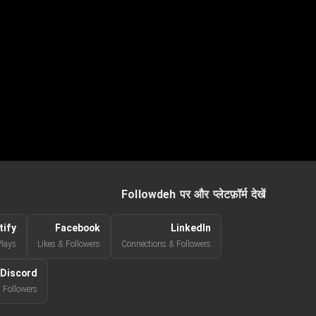
Followdeh पर और प्लेटफ़ॉर्म देखें
tify
Facebook
LinkedIn
Plays
Likes & Followers
Connections & Followers
Discord
Followers