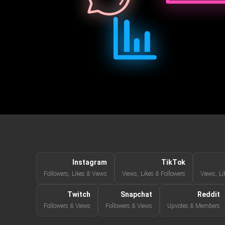
Instagram
TikTok
Followers, Likes & Views
Views, Likes & Followers
Views, Li
Twitch
Snapchat
Reddit
Followers & Views
Followers & Views
Upvotes & Members