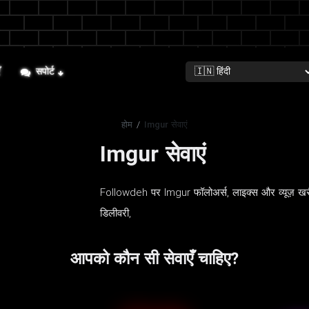
ँ
सपोर्ट
होम
/
Imgur सेवाएं
Imgur सेवाएं
Followdeh पर Imgur फॉलोअर्स, लाइक्स और व्यूज़ खरीद
डिलीवरी,
आपको कौन सी सेवाएँ चाहिए?