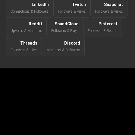
LinkedIn
Twitch
Snapchat
Connections & Followers
Followers & Views
Followers & Views
Reddit
SoundCloud
Pinterest
Upvotes & Members
Followers & Plays
Followers & Repins
Threads
Discord
Followers & Likes
Members & Followers