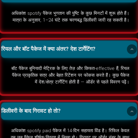
अधिकांश spotify पैकेज भुगतान की पुष्टि के कुछ मिनटों में शुरू होते हैं।
मात्रा के अनुसार, 1–24 घंटे तक चरणबद्ध डिलीवरी जारी रह सकती है।
रियल और बॉट पैकेज में क्या अंतर? देश टार्गेटिंग?
बॉट पैकेज बुनियादी मेट्रिक के लिए तेज़ और किफत-effective हैं; रियल
पैकेज प्राकृतिक सत्र और बेहत रिटेंशन पर फोकस करते हैं। कुछ पैकेज
में देश/क्षेत्र टार्गेटिंग होती है — ऑर्डर से पहले विवरण पढ़ें।
डिलीवरी के बाद गिरावट हो तो?
अधिकांश spotify paid पैकेज में 14-दिन सहायता विंंड है। रिफिल केवल
तब जब पैकेज शीर्षक/विवरण में लिखा हो। गिरावट पर ऑर्डर नंबर के साथ