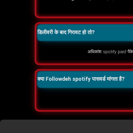
डिलीवरी के बाद गिरावट हो तो?
अधिकांश spotify paid पैकेज
क्या Followdeh spotify पासवर्ड मांगता है?