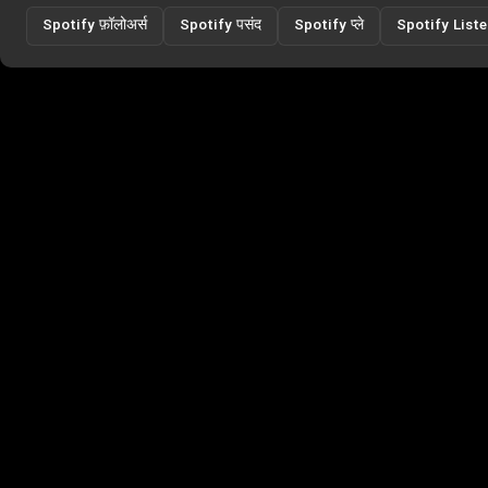
Spotify फ़ॉलोअर्स
Spotify पसंद
Spotify प्ले
Spotify List