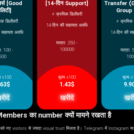
ंबर्स [Good
[14-दिन Support]
Transfer (
ालिटी]
Group मे
⚡ क्रमिक डिलीवरी
िक डिलीवरी
⚡ क्रमिक 
14-दिन की सहायता अवधि
 सहायता अवधि
14-दिन की स
मात्रा:
250 -
100000
रा:
100 -
मात्रा:
500
100
्य x100
मूल्य x100
मूल्य 
.63$
1.43$
9.9
रीदें
खरीदें
खरीद
mbers का number क्यों मायने रखता है
 नए visitors से ज़्यादा visual trust मिलता है। Telegram में Instagram या