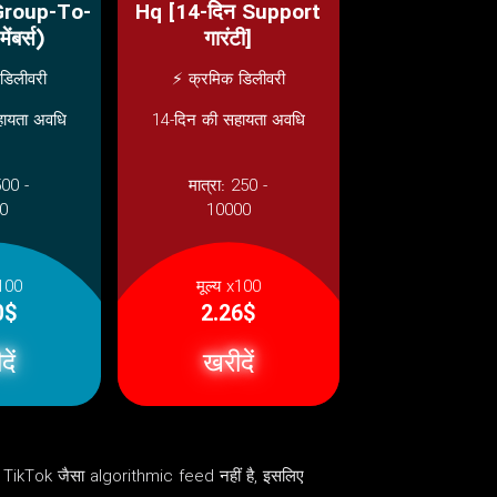
Group-To-
Hq [14-दिन Support
ंबर्स)
गारंटी]
डिलीवरी
⚡ क्रमिक डिलीवरी
हायता अवधि
14-दिन की सहायता अवधि
500 -
मात्रा:
250 -
0
10000
x100
मूल्य x100
0$
2.26$
ें
खरीदें
 TikTok जैसा algorithmic feed नहीं है, इसलिए