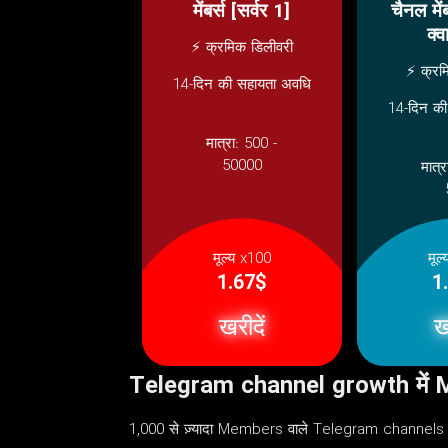
मेंबर्स [सर्वर 1]
चैनल मे
क्व
⚡ क्रमिक डिलीवरी
⚡ क्रम
14-दिन की सहायता अवधि
14-दिन की
मात्रा:
500 -
50000
मात्
मूल्य x100
मूल
1.67$
1
खरीदें
ख
Telegram channel growth में Me
1,000 से ज़्यादा Members वाले Telegram channels को