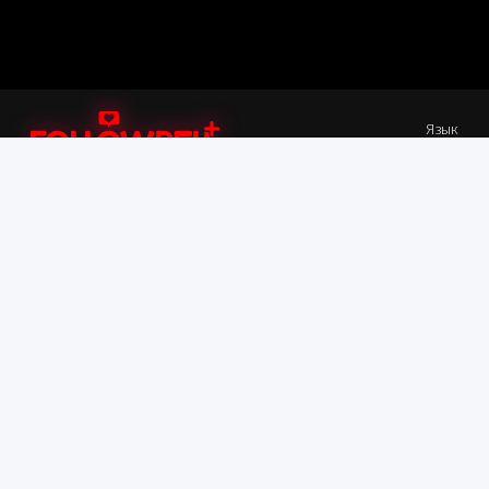
Язык
Быстрые Ссылки
Больше
SMM Панель
Условия и положения
Инструменты для
Документация по API
загрузки
Часто задаваемые
Вход
вопросы
Регистрация
DMCA
Контактная информация