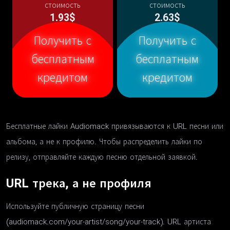
стоимость
стоимость
1.93$
2.63$
Получить с
Получить с
бесплатным
бесплатным
кредитом
кредитом
Бесплатные лайки Audiomack привязываются к URL песни или
альбома, а не к профилю. Чтобы распределить лайки по
релизу, отправляйте каждую песню отдельной заявкой.
URL трека, а не профиля
Используйте публичную страницу песни
(audiomack.com/your-artist/song/your-track). URL артиста